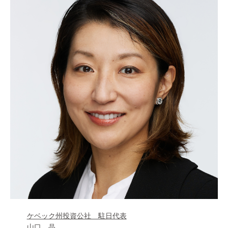
ケベック州投資公社 駐日代表
山口 晶