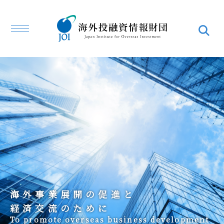
海外事業展開の促進と
経済交流のために
To promote overseas business development