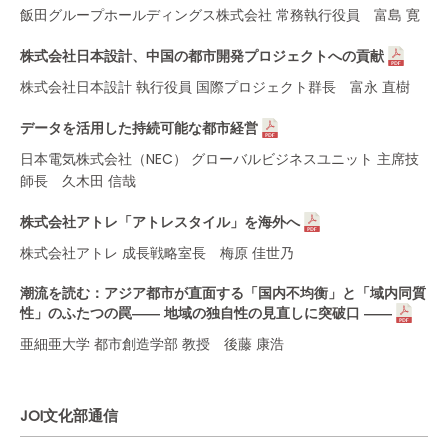
飯田グループホールディングス株式会社 常務執行役員 富島 寛
株式会社日本設計、中国の都市開発プロジェクトへの貢献
株式会社日本設計 執行役員 国際プロジェクト群長 富永 直樹
データを活用した持続可能な都市経営
日本電気株式会社（NEC） グローバルビジネスユニット 主席技
師長 久木田 信哉
株式会社アトレ「アトレスタイル」を海外へ
株式会社アトレ 成長戦略室長 梅原 佳世乃
潮流を読む：アジア都市が直面する「国内不均衡」と「域内同質
性」のふたつの罠―― 地域の独自性の見直しに突破口 ――
亜細亜大学 都市創造学部 教授 後藤 康浩
JOI文化部通信