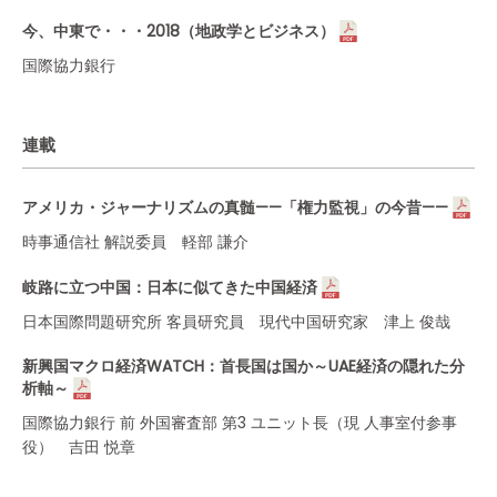
今、中東で・・・2018（地政学とビジネス）
国際協力銀行
連載
アメリカ・ジャーナリズムの真髄——「権力監視」の今昔——
時事通信社 解説委員 軽部 謙介
岐路に立つ中国：日本に似てきた中国経済
日本国際問題研究所 客員研究員 現代中国研究家 津上 俊哉
新興国マクロ経済WATCH：首長国は国か～UAE経済の隠れた分
析軸～
国際協力銀行 前 外国審査部 第3 ユニット長（現 人事室付参事
役） 吉田 悦章