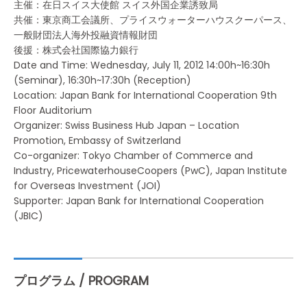
主催：在日スイス大使館 スイス外国企業誘致局
共催：東京商工会議所、プライスウォーターハウスクーパース、
一般財団法人海外投融資情報財団
後援：株式会社国際協力銀行
Date and Time: Wednesday, July 11, 2012 14:00h~16:30h
(Seminar), 16:30h~17:30h (Reception)
Location: Japan Bank for International Cooperation 9th
Floor Auditorium
Organizer: Swiss Business Hub Japan – Location
Promotion, Embassy of Switzerland
Co-organizer: Tokyo Chamber of Commerce and
Industry, PricewaterhouseCoopers (PwC), Japan Institute
for Overseas Investment (JOI)
Supporter: Japan Bank for International Cooperation
(JBIC)
プログラム / PROGRAM