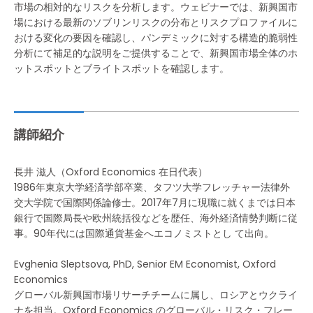
市場の相対的なリスクを分析します。ウェビナーでは、新興国市
場における最新のソブリンリスクの分布とリスクプロファイルに
おける変化の要因を確認し、パンデミックに対する構造的脆弱性
分析にて補足的な説明をご提供することで、新興国市場全体のホ
ットスポットとブライトスポットを確認します。
講師紹介
長井 滋人（Oxford Economics 在日代表）
1986年東京大学経済学部卒業、タフツ大学フレッチャー法律外
交大学院で国際関係論修士。2017年7月に現職に就くまでは日本
銀行で国際局長や欧州統括役などを歴任、海外経済情勢判断に従
事。90年代には国際通貨基金へエコノミストとし て出向。
Evghenia Sleptsova, PhD, Senior EM Economist, Oxford
Economics
グローバル新興国市場リサーチチームに属し、ロシアとウクライ
ナを担当。Oxford Economics のグローバル・リスク・フレー