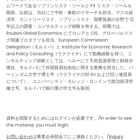
ムワークであるソブリンリスク・ツールと FX リスク・ツールを
開発。以前は、当社にて中欧・東欧のリサーチを担当。マクロ経
済学、カントリーリスク、ソブリンリスク、国際貿易の分野で 12
年以上の調査・コンサルティング経験を有する。前職では、
Roubini Global Economics にてロシアと CIS、グローバルリス
ク関連プロダクツを担当。European Commission
Delegation（モルドバ）と Institute for Economic Research
and Policy Consulting（ウクライナ）にて勤務経験を持つ。コ
ンサルティング経験としては、ペルーにて天然資源管理と財政分
権化、モルドバにて外国貿易自由化に関する業務を担当した。バ
ーミンガム大学で博士号（ウクライナの対 EU および旧ソ連貿易
について）、ユニバーシティ・カレッジ・ロンドンで政治経済学
修士号、モルドバで銀行業の学士号を取得。
資料を閲覧するためにはログインが必要です。/In order to see
the material, you must login.
お問い合わせ
は事業企画部あてにご連絡ください。/
Inquiry