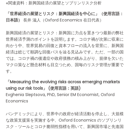
※関連資料：新興国経済の展望とソブリンリスク分析
「世界経済の展望とリスク：新興国経済を中心に」（使用言語：
日本語）
長井 滋人（Oxford Economics 在日代表）
新興国経済の展望とリスク：新興国に力点を置きつつ最新の弊社
世界経済予測のポイントを説明します。コロナ禍が次第に収束に
向かう中、世界貿易の回復と資本フローの流入を背景に、新興国
経済は総じて順調な回復パスを辿る見込みです。ただ、一部の国
では、コロナ禍の後遺症や政府債務の積み上がり、規律を欠いた
マクロ策など懸念材料も目立つため、国毎のリスク管理が重要で
す。
「Measuring the evolving risks across emerging markets
using our risk tools」 (使用言語：英語)
Evghenia Sleptsova, PhD, Senior EM Economist, Oxford
Economics
パンデミックにより、世界中の政府が経済活動を停止し、大規模
な政策支援策を実施する中、Oxford Economics のソブリンリ
スク・ツールとコロナ脆弱性指標を用いて、新興国市場と先進国