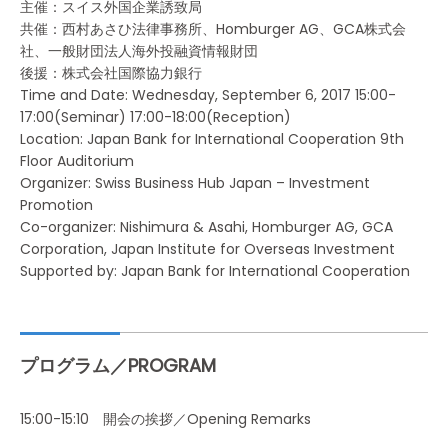
主催：スイス外国企業誘致局
共催：西村あさひ法律事務所、Homburger AG、GCA株式会
社、一般財団法人海外投融資情報財団
後援：株式会社国際協力銀行
Time and Date: Wednesday, September 6, 2017 15:00-
17:00(Seminar) 17:00-18:00(Reception)
Location: Japan Bank for International Cooperation 9th
Floor Auditorium
Organizer: Swiss Business Hub Japan – Investment
Promotion
Co-organizer: Nishimura & Asahi, Homburger AG, GCA
Corporation, Japan Institute for Overseas Investment
Supported by: Japan Bank for International Cooperation
プログラム／PROGRAM
15:00-15:10 開会の挨拶／Opening Remarks