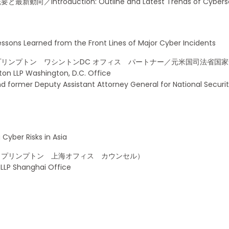
roduction: Outline and Latest Trends of Cybersec
ed from the Front Lines of Major Cyber Incidents
リンプトン ワシントンDC オフィス パートナー／元米国司法省国
on LLP Washington, D.C. Office
 former Deputy Assistant Attorney General for National Security i
 Risks in Asia
・プリンプトン 上海オフィス カウンセル）
 LLP Shanghai Office