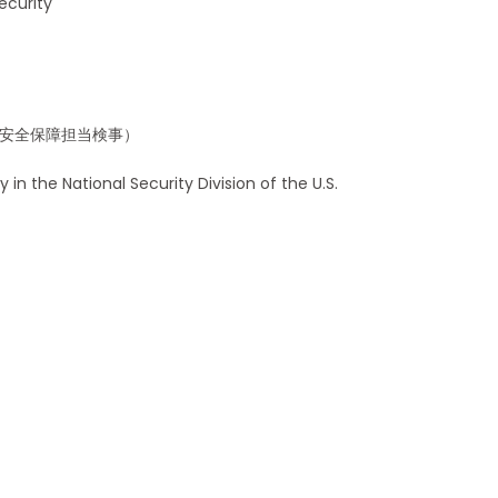
urity
家安全保障担当検事）
n the National Security Division of the U.S.