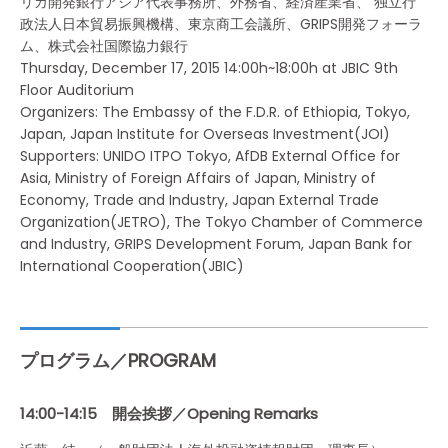
リカ開発銀行アジア代表事務所、外務省、経済産業省、 独立行
政法人日本貿易振興機構、東京商工会議所、GRIPS開発フォーラ
ム、株式会社国際協力銀行
Thursday, December 17, 2015 14:00h~18:00h at JBIC 9th
Floor Auditorium
Organizers: The Embassy of the F.D.R. of Ethiopia, Tokyo,
Japan, Japan Institute for Overseas Investment(JOI)
Supporters: UNIDO ITPO Tokyo, AfDB External Office for
Asia, Ministry of Foreign Affairs of Japan, Ministry of
Economy, Trade and Industry, Japan External Trade
Organization(JETRO), The Tokyo Chamber of Commerce
and Industry, GRIPS Development Forum, Japan Bank for
International Cooperation(JBIC)
プログラム／PROGRAM
14:00-14:15 開会挨拶／Opening Remarks