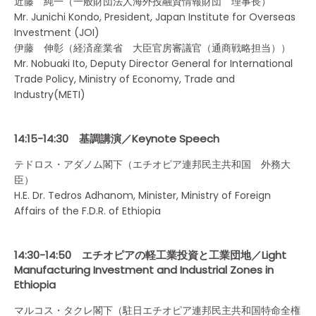
近藤 純一（一般財団法人海外投融資情報財団 理事長）
Mr. Junichi Kondo, President, Japan Institute for Overseas
Investment (JOI)
伊藤 伸彰（経済産業省 大臣官房審議官（通商戦略担当））
Mr. Nobuaki Ito, Deputy Director General for International
Trade Policy, Ministry of Economy, Trade and
Industry(METI)
14:15-14:30 基調講演／Keynote Speech
テドロス・アダノム閣下（エチオピア連邦民主共和国 外務大
臣）
H.E. Dr. Tedros Adhanom, Minister, Ministry of Foreign
Affairs of the F.D.R. of Ethiopia
14:30-14:50 エチオピアの軽工業投資と工業団地／Light
Manufacturing Investment and Industrial Zones in
Ethiopia
マルコス・タクレ閣下（駐日エチオピア連邦民主共和国特命全権