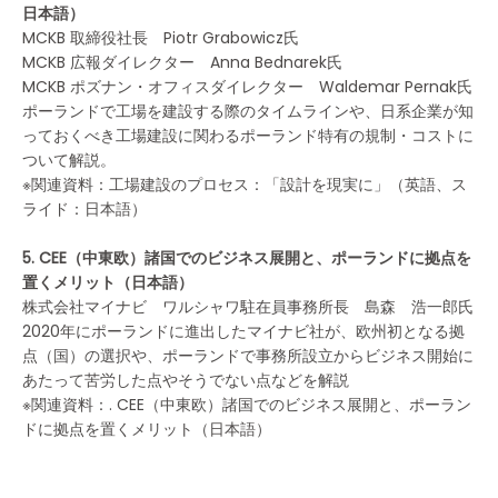
日本語）
MCKB 取締役社長 Piotr Grabowicz氏
MCKB 広報ダイレクター Anna Bednarek氏
MCKB ポズナン・オフィスダイレクター Waldemar Pernak氏
ポーランドで工場を建設する際のタイムラインや、日系企業が知
っておくべき工場建設に関わるポーランド特有の規制・コストに
ついて解説。
※関連資料：工場建設のプロセス：「設計を現実に」（英語、ス
ライド：日本語）
5. CEE（中東欧）諸国でのビジネス展開と、ポーランドに拠点を
置くメリット（日本語）
株式会社マイナビ ワルシャワ駐在員事務所長 島森 浩一郎氏
2020年にポーランドに進出したマイナビ社が、欧州初となる拠
点（国）の選択や、ポーランドで事務所設立からビジネス開始に
あたって苦労した点やそうでない点などを解説
※関連資料：. CEE（中東欧）諸国でのビジネス展開と、ポーラン
ドに拠点を置くメリット（日本語）