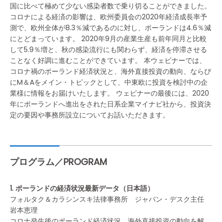
国に比べて極めて少ない感染者数で乗り切ることができました。
コロナによる経済の影響は、欧州委員会の2020年経済成長率予
測で、欧州全体が8.3％減であるのに対し、ポーランドは4.6％減
にとどまっています。 2020年9月の産業生産も前年同月と比較
して5.9％増と、秋の感染流行にも関わらず、経済を停滞させる
ことなく好調に進むことができています。 本ウェビナーでは、
コロナ禍のポーランド経済状況と、海外直接投資の動向、ならび
にM＆Aをメイン・トピックとして、中東欧に投資を検討中の企
業様に情報をお届けいたします。 ウェビナーの最後には、2020
年にポーランドへ進出をされた日系企業マイナビ社から、投資決
定の要因や事務所設立についてお話いただきます。
プログラム／PROGRAM
1. ポーランドの経済状況最新データ（日本語）
フォルタク＆カラシンスキ法律事務所 ジャパン・デスク主任
岩本恵理
コロナ発生後のポーランド経済状況、海外直接投資の動向を解