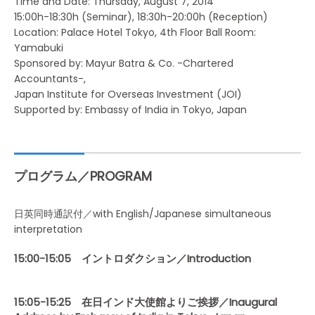
Time and Date: Thursday, August 7, 2014
15:00h-18:30h (Seminar), 18:30h-20:00h (Reception)
Location: Palace Hotel Tokyo, 4th Floor Ball Room:
Yamabuki
Sponsored by: Mayur Batra & Co. -Chartered
Accountants-,
Japan Institute for Overseas Investment (JOI)
Supported by: Embassy of India in Tokyo, Japan
プログラム／PROGRAM
日英同時通訳付／with English/Japanese simultaneous
interpretation
15:00-15:05 イントロダクション／Introduction
15:05-15:25 在日インド大使館よりご挨拶／Inaugural