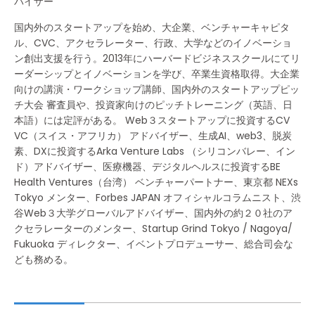
バイザー
国内外のスタートアップを始め、大企業、ベンチャーキャピタ
ル、CVC、アクセラレーター、行政、大学などのイノベーショ
ン創出支援を行う。2013年にハーバードビジネススクールにてリ
ーダーシップとイノベーションを学び、卒業生資格取得。大企業
向けの講演・ワークショップ講師、国内外のスタートアップピッ
チ大会 審査員や、投資家向けのピッチトレーニング（英語、日
本語）には定評がある。 Web３スタートアップに投資するCV
VC（スイス・アフリカ） アドバイザー、生成AI、web3、脱炭
素、DXに投資するArka Venture Labs （シリコンバレー、イン
ド）アドバイザー、医療機器、デジタルヘルスに投資するBE
Health Ventures（台湾） ベンチャーパートナー、東京都 NEXs
Tokyo メンター、Forbes JAPAN オフィシャルコラムニスト、渋
谷Web３大学グローバルアドバイザー、国内外の約２０社のア
クセラレーターのメンター、Startup Grind Tokyo / Nagoya/
Fukuoka ディレクター、イベントプロデューサー、総合司会な
ども務める。