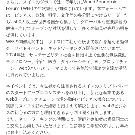
さらに、スイスのダボスでは、毎年1月にWorld Economic
Forum (WEF)の年次総会が開催されています。本フォーラムで
は、ビジネス、政治、科学、文化等の各分野におけるリーダーた
ち2,500人以上が世界各国から集まり、グローバルな重要課題の
解決へ向けてオープンな対話を通して、多くの知見や先見の明を
提供しています。
WEFの開催期間中は、ダボスにて朝から晩まで数百を超える勉強
会、サイドイベント、ネットワーキングが開催されています。
2024年は、サステナビリティ社会を目指す上で重要な気候変動
テクノロジー、宇宙、医療、ダイバーシティ、AI、ブロックチェ
ーン、web3といったテーマによって各施設で議論や交流が活発
に行われていました。
本イベントでは、今世界から注目されるスイスのクリプトバレー
のスタートアップエコシステムを取り上げ、新たな産業である
web3・ブロックチェーン市場の動向とビジネス機会について、
実際にスイスを訪れた経験も踏まえて解説します。web3ビジネ
スの初心者の方にも理解できるよう判り易く解説します。
また、ネットワーキングの時間には、講師と参加者の皆様同士の
ご交流もお楽しみいただけます。ご参加をご希望の方は、お早め
にお申し込みください。